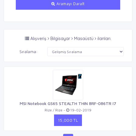
Aramayı Daralt
Alışveriş
Bilgisayar
Masaüstü
ilanları.
Sıralama:
MSI Notebook GS65 STEALTH THIN 8RF-086TR I7
Rize / Rize -
19-02-2019
15,000 TL