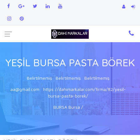
YEŞİL BURSA PASTA BÖREK
Belirtilmemiş
Belirtilmemiş
Belirtilmemiş
aa@gmail.com
https://dahimarkalar.com/firma/82/yesil-
bursa-pasta-borek/
BURSA Bursa /