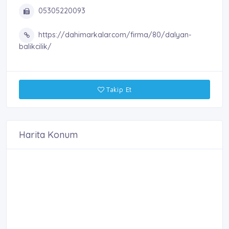
05305220093
https://dahimarkalar.com/firma/80/dalyan-
balikcilik/
Takip Et
Harita Konum