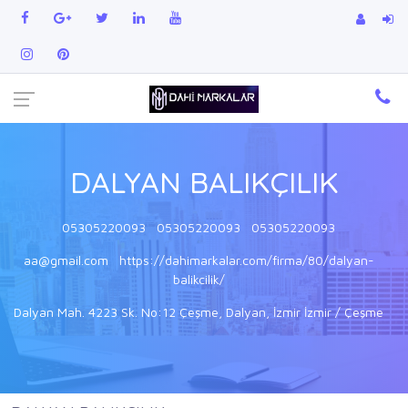
DALYAN BALIKÇILIK
05305220093
05305220093
05305220093
aa@gmail.com
https://dahimarkalar.com/firma/80/dalyan-
balikcilik/
Dalyan Mah. 4223 Sk. No:12 Çeşme, Dalyan, İzmir İzmir / Çeşme