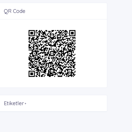
QR Code
Etiketler
+