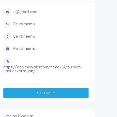
a@gmail.com
Belirtilmemiş
Belirtilmemiş
Belirtilmemiş
https://dahimarkalar.com/firma/67/bursam-
yapi-dekorasyon/
Takip Et
Harita Konum