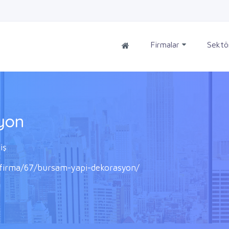
Firmalar
Sektö
yon
iş
/firma/67/bursam-yapi-dekorasyon/