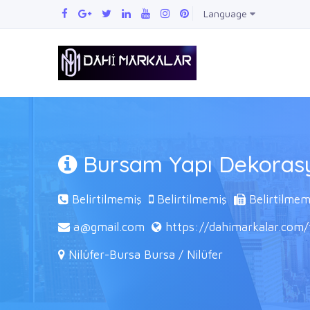
Language
Bursam Yapı Dekoras
Belirtilmemiş
Belirtilmemiş
Belirtilmem
a@gmail.com
https://dahimarkalar.com
Nilüfer-Bursa Bursa / Nilüfer