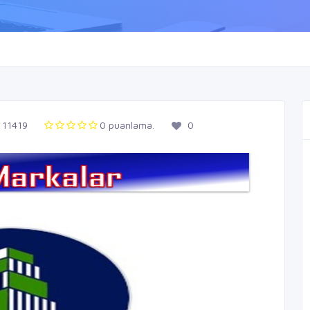
11419
0 puanlama.
0