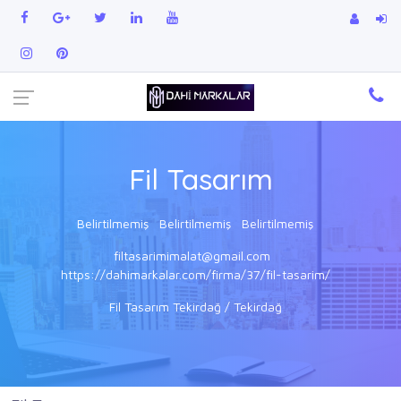
Fil Tasarım
Belirtilmemiş
Belirtilmemiş
Belirtilmemiş
filtasarimimalat@gmail.com
https://dahimarkalar.com/firma/37/fil-tasarim/
Fil Tasarım Tekirdağ / Tekirdağ