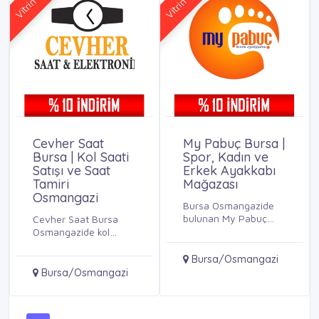
Cevher Saat
My Pabuç Bursa |
Bursa | Kol Saati
Spor, Kadın ve
Satışı ve Saat
Erkek Ayakkabı
Tamiri
Mağazası
Osmangazi
Bursa Osmangazide
bulunan My Pabuç
Cevher Saat Bursa
mağazasında spor
Osmangazide kol
ayakkabı, kadın
saati, duvar saati
ayakkabı ve erkek ...
satışı ve profesyonel
Bursa/Osmangazi
saat tamiri ...
Bursa/Osmangazi