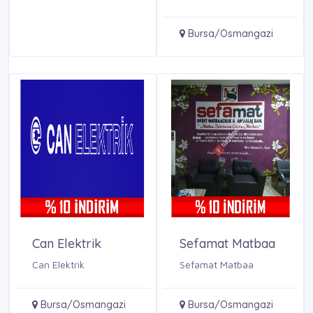
koltuk, kanepe ve L
koltuk yıkama hizmeti
sunar. Profesyonel ...
Bursa/Osmangazi
Can Elektrik
Sefamat Matbaa
Can Elektrik
Sefamat Matbaa
Bursa/Osmangazi
Bursa/Osmangazi