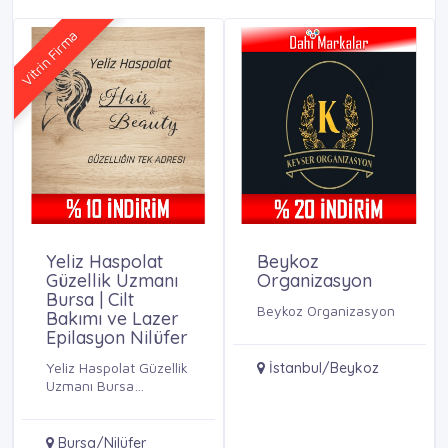
Vitrin Firma
Yeliz Haspolat
Beykoz
Güzellik Uzmanı
Organizasyon
Bursa | Cilt
Beykoz Organizasyon
Bakımı ve Lazer
Epilasyon Nilüfer
Yeliz Haspolat Güzellik
İstanbul/Beykoz
Uzmanı Bursa
Nilüferde lazer
epilasyon, cilt bakımı,
kalıcı makyaj ...
Bursa/Nilüfer