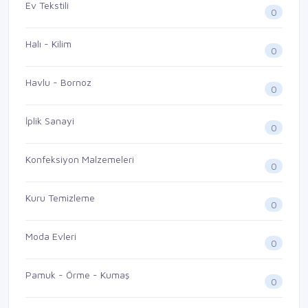
Ev Tekstili
0
Halı - Kilim
0
Havlu - Bornoz
0
İplik Sanayi
0
Konfeksiyon Malzemeleri
0
Kuru Temizleme
0
Moda Evleri
0
Pamuk - Örme - Kumaş
0