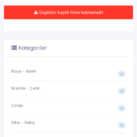
Üzgünüz! kayıtlı firma bulunamadı!
Kategoriler
Boya - Baskı
0
Branda - Çadır
0
Çorap
0
Dikiş - Nakış
0