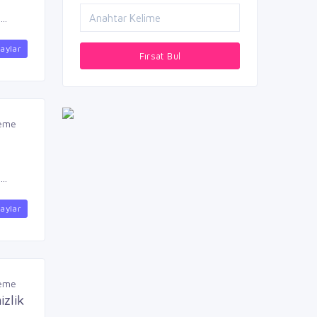
..
aylar
Fırsat Bul
leme
..
aylar
leme
izlik