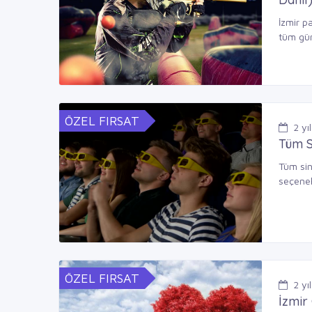
İzmir p
tüm gün
ÖZEL FIRSAT
2
yıl
Tüm S
Tüm sin
seçenek
ÖZEL FIRSAT
2
yıl
İzmir