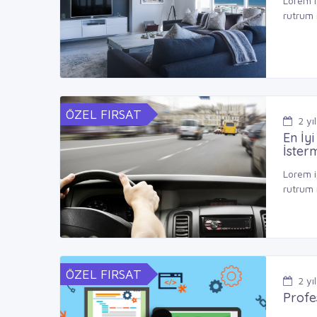
Lorem i
rutrum 
ÖZEL FIRSAT
2
yıl
En İy
İsterm
Lorem i
rutrum 
ÖZEL FIRSAT
2
yıl
Profe