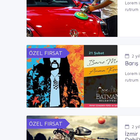
Lorem i
rutrum 
ÖZEL FIRSAT
2
yıl
Barış
Lorem i
rutrum 
ÖZEL FIRSAT
2
yıl
İzmir
Dahil