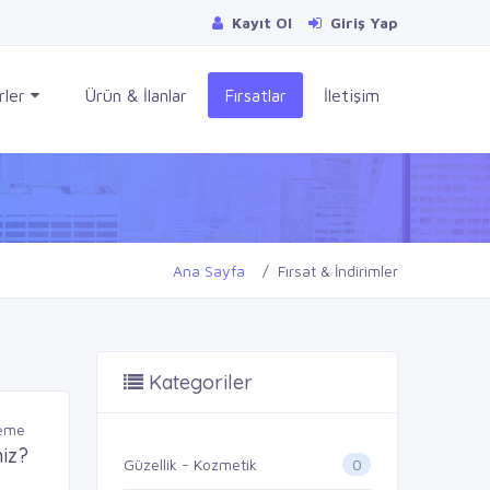
Kayıt Ol
Giriş Yap
rler
Ürün & İlanlar
Fırsatlar
İletişim
Ana Sayfa
Fırsat & İndirimler
Kategoriler
leme
iz?
0
Güzellik - Kozmetik