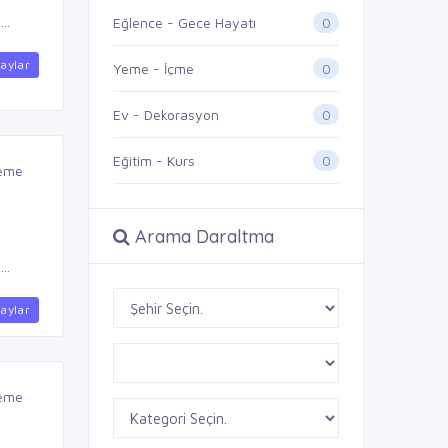
..
0
Eğlence - Gece Hayatı
aylar
0
Yeme - İçme
0
Ev - Dekorasyon
0
Eğitim - Kurs
leme
Arama Daraltma
..
aylar
leme