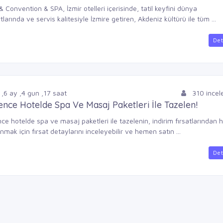
& Convention & SPA, İzmir otelleri içerisinde, tatil keyfini dünya
larında ve servis kalitesiyle İzmire getiren, Akdeniz kültürü ile tüm ...
Det
,
6
ay
,
4
gun
,
17
saat
310 ince
ence Hotelde Spa Ve Masaj Paketleri İle Tazelen!
ce hotelde spa ve masaj paketleri ile tazelenin, indirim fırsatlarından
nmak için fırsat detaylarını inceleyebilir ve hemen satın ...
Det