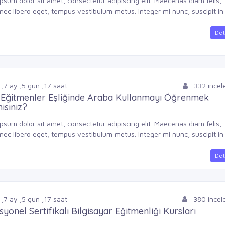
psum dolor sit amet, consectetur adipiscing elit. Maecenas diam felis,
nec libero eget, tempus vestibulum metus. Integer mi nunc, suscipit in .
Det
,
7
ay
,
5
gun
,
17
saat
332 ince
i Eğitmenler Eşliğinde Araba Kullanmayı Öğrenmek
isiniz?
psum dolor sit amet, consectetur adipiscing elit. Maecenas diam felis,
nec libero eget, tempus vestibulum metus. Integer mi nunc, suscipit in .
Det
,
7
ay
,
5
gun
,
17
saat
380 ince
syonel Sertifikalı Bilgisayar Eğitmenliği Kursları