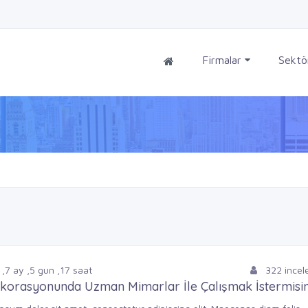
Firmalar
Sektö
,
7
ay
,
5
gun
,
17
saat
322 ince
korasyonunda Uzman Mimarlar İle Çalışmak İstermisin