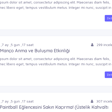
psum dolor sit amet, consectetur adipiscing elit. Maecenas diam felis,
nec libero eget, tempus vestibulum metus. Integer mi nunc, suscipit in .
Det
,
7
ay
,
5
gun
,
17
saat
299 ince
 Manço Anma ve Buluşma Etkinliği
psum dolor sit amet, consectetur adipiscing elit. Maecenas diam felis,
nec libero eget, tempus vestibulum metus. Integer mi nunc, suscipit in .
Det
,
7
ay
,
5
gun
,
17
saat
307 ince
 Paintball Eğlencesini Sakın Kaçırma! (Üstelik Kahvaltı
)