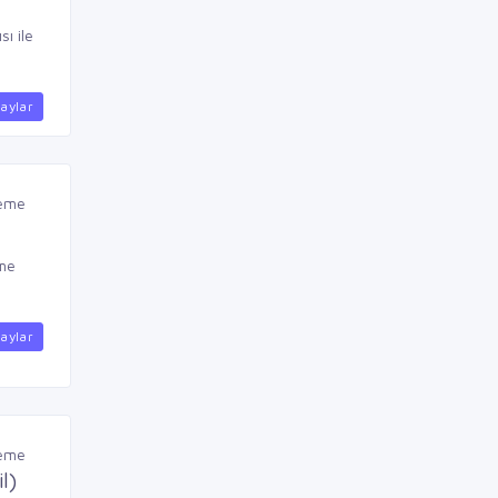
ı ile
aylar
leme
eme
aylar
leme
l)