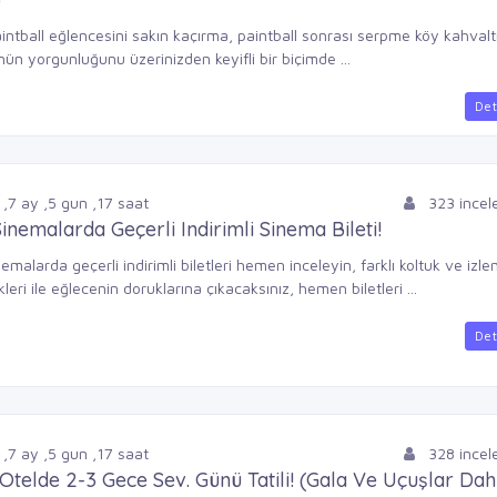
aintball eğlencesini sakın kaçırma, paintball sonrası serpme köy kahvaltıs
ün yorgunluğunu üzerinizden keyifli bir biçimde ...
Det
,
7
ay
,
5
gun
,
17
saat
323 ince
inemalarda Geçerli Indirimli Sinema Bileti!
emalarda geçerli indirimli biletleri hemen inceleyin, farklı koltuk ve izl
leri ile eğlecenin doruklarına çıkacaksınız, hemen biletleri ...
Det
,
7
ay
,
5
gun
,
17
saat
328 ince
 Otelde 2-3 Gece Sev. Günü Tatili! (Gala Ve Uçuşlar Dahi