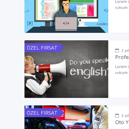
Lorem i
rutrum 
ÖZEL FIRSAT
2
yıl
Profe
Lorem i
rutrum 
ÖZEL FIRSAT
2
yıl
Oto Y