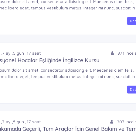
psum dolor sit amet, consectetur adipiscing elit. Maecenas diam felis,
nec libero eget, tempus vestibulum metus. Integer mi nunc, suscipit in .
Det
,
7
ay
,
5
gun
,
17
saat
371 ince
syonel Hocalar Eşliğinde İngilizce Kursu
psum dolor sit amet, consectetur adipiscing elit. Maecenas diam felis,
nec libero eget, tempus vestibulum metus. Integer mi nunc, suscipit in .
Det
,
7
ay
,
5
gun
,
17
saat
307 ince
ıkamada Geçerli, Tüm Araçlar İçin Genel Bakım ve Tem