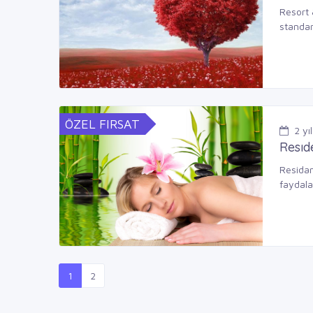
Resort 
standart
ÖZEL FIRSAT
2
yıl
Resıd
Residan
faydala
1
2