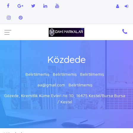
Közdede
Belirtilmemiş
Belirtilmemiş
Belirtilmemiş
aa@gmail.com
Belirtilmemiş
Gözede, Kiremitlik Küme Evleri no:10, 16475 Kestel/Bursa Bursa
/ Kestel