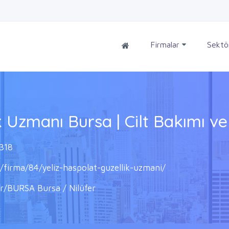
Firmalar
Sektö
k Uzmanı Bursa | Cilt Bakımı ve
318
/firma/84/yeliz-haspolat-guzellik-uzmani/
r/BURSA Bursa / Nilüfer