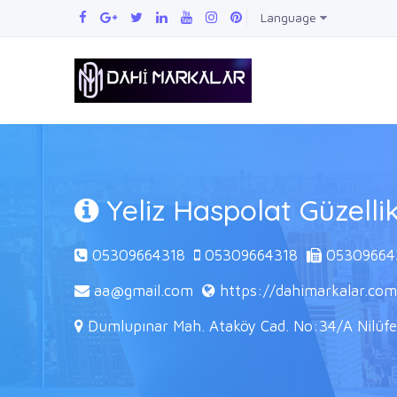
Language
Yeliz Haspolat Güzelli
05309664318
05309664318
05309664
aa@gmail.com
https://dahimarkalar.com
Dumlupınar Mah. Ataköy Cad. No:34/A Nilüfe