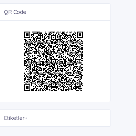
QR Code
Etiketler
+