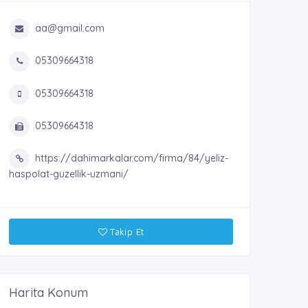
aa@gmail.com
05309664318
05309664318
05309664318
https://dahimarkalar.com/firma/84/yeliz-
haspolat-guzellik-uzmani/
Takip Et
Harita Konum