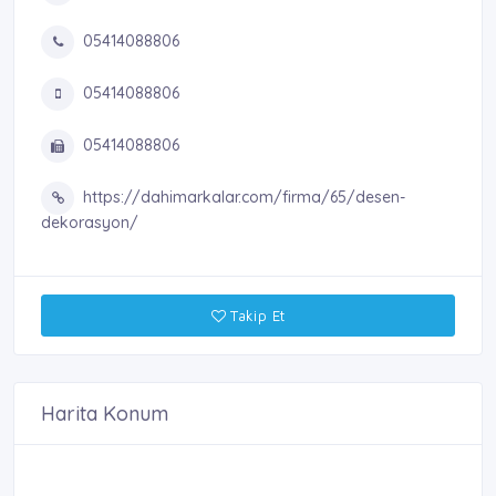
05414088806
05414088806
05414088806
https://dahimarkalar.com/firma/65/desen-
dekorasyon/
Takip Et
Harita Konum