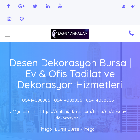
Desen Dekorasyon Bursa |
Ev & Ofis Tadilat ve
Dekorasyon Hizmetleri
05414088806
05414088806
05414088806
a@gmail.com
https://dahimarkalar.com/firma/65/desen-
dekorasyon/
İnegöl-Bursa Bursa / İnegöl