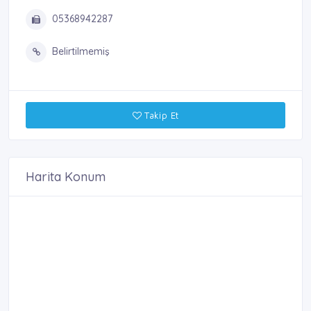
05368942287
Belirtilmemiş
Takip Et
Harita Konum