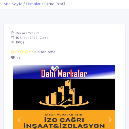
Ana Sayfa
Firmalar
Firma Profil
Bursa / Yıldırım
16 Şubat 2024 , Cuma
19109
0 puanlama.
0