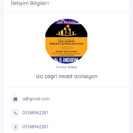
İletişim Bilgileri
Firma Yetkili
izo çagri insaat izolasyon
a@gmail.com
05368942287
05368942287