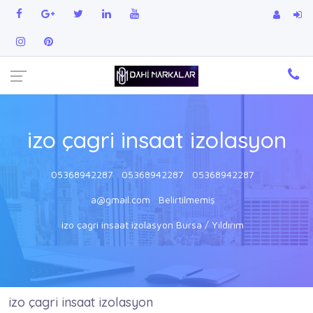
izo çagri insaat izolasyon
05368942287
05368942287
05368942287
a@gmail.com
Belirtilmemiş
izo çagri insaat izolasyon Bursa / Yıldırım
izo çagri insaat izolasyon