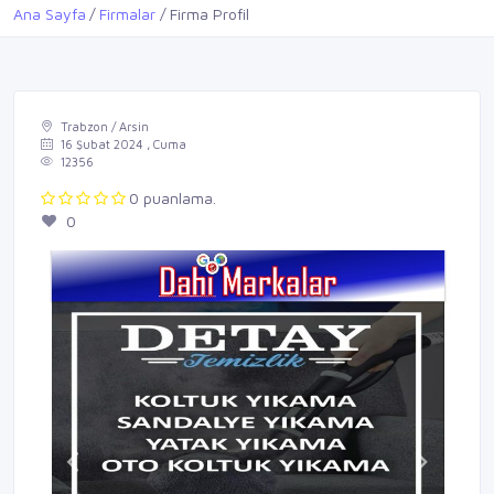
Ana Sayfa
Firmalar
Firma Profil
Trabzon / Arsin
16 Şubat 2024 , Cuma
12356
0 puanlama.
0