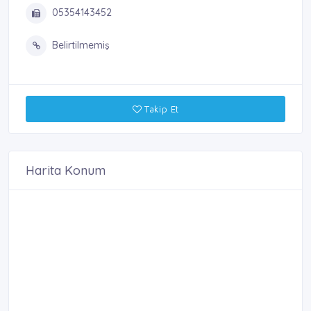
05354143452
Belirtilmemiş
Takip Et
Harita Konum