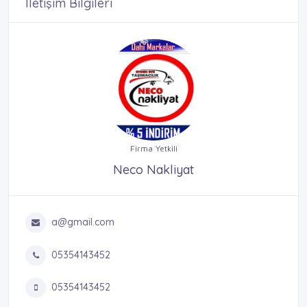
İletişim Bilgileri
Firma Yetkili
Neco Nakliyat
a@gmail.com
05354143452
05354143452