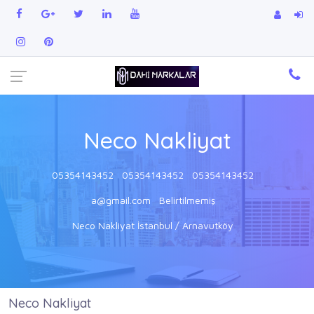
Neco Nakliyat
05354143452
05354143452
05354143452
a@gmail.com
Belirtilmemiş
Neco Nakliyat İstanbul / Arnavutköy
Neco Nakliyat