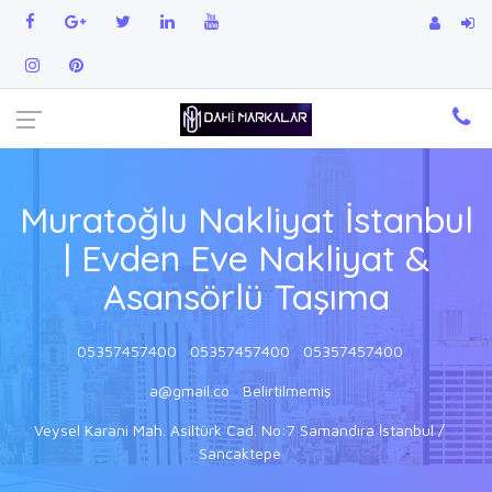
Muratoğlu Nakliyat İstanbul
| Evden Eve Nakliyat &
Asansörlü Taşıma
05357457400
05357457400
05357457400
a@gmail.co
Belirtilmemiş
Veysel Karani Mah. Asiltürk Cad. No:7 Samandıra İstanbul /
Sancaktepe