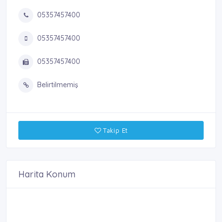
05357457400
05357457400
05357457400
Belirtilmemiş
Takip Et
Harita Konum