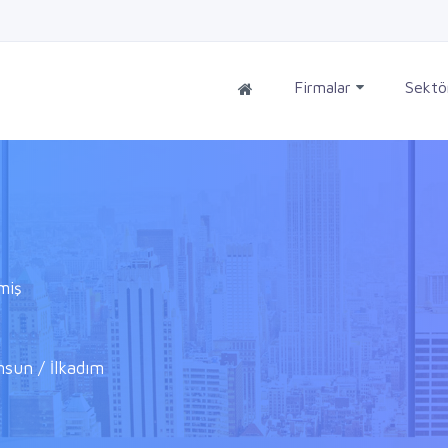
Firmalar
Sektö
miş
sun / İlkadım