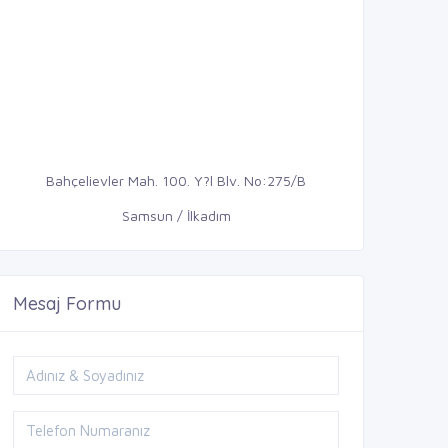
Bahçelievler Mah. 100. Y?l Blv. No:275/B
Samsun / İlkadım
Mesaj Formu