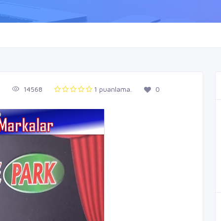
i
14568
1 puanlama.
0