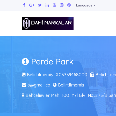
Language
Perde Park
Belirtilmemiş
05359468000
Belirtilme
a@gmail.co
Belirtilmemiş
Bahçelievler Mah. 100. Y?l Blv. No:275/B Sam