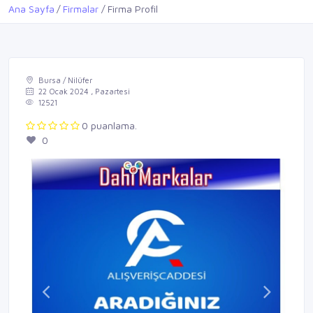
Ana Sayfa
Firmalar
Firma Profil
Bursa / Nilüfer
22 Ocak 2024 , Pazartesi
12521
0 puanlama.
0