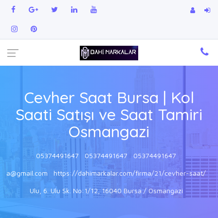
Cevher Saat Bursa | Kol
Saati Satışı ve Saat Tamiri
Osmangazi
05374491647
05374491647
05374491647
a@gmail.com
https://dahimarkalar.com/firma/21/cevher-saat/
Ulu, 6. Ulu Sk. No:1/12, 16040 Bursa / Osmangazi