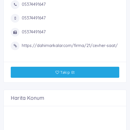
05374491647
05374491647
05374491647
https://dahimarkalar.com/firma/21/cevher-saat/
Takip Et
Harita Konum