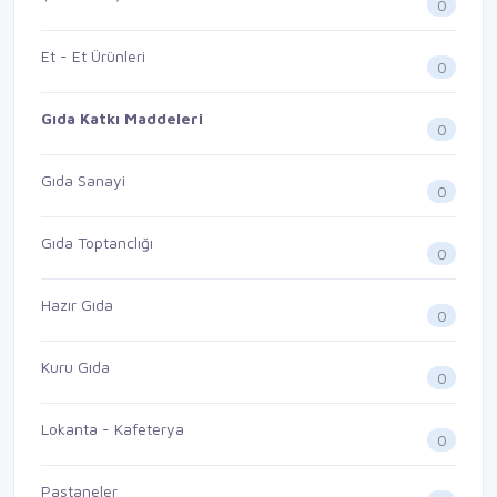
0
Et - Et Ürünleri
0
Gıda Katkı Maddeleri
0
Gıda Sanayi
0
Gıda Toptanclığı
0
Hazır Gıda
0
Kuru Gıda
0
Lokanta - Kafeterya
0
Pastaneler