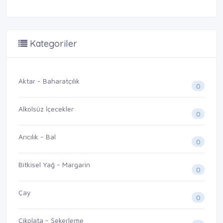
Kategoriler
Aktar - Baharatçılık
0
Alkolsüz İçecekler
0
Arıcılık - Bal
0
Bitkisel Yağ - Margarin
0
Çay
0
Çikolata - Şekerleme