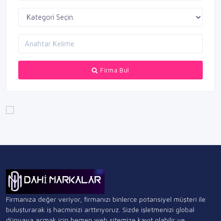
Firma Bul
Firmanıza değer veriyor, firmanızı binlerce potansiyel müşteri ile
buluşturarak iş hacminizi arttırıyoruz. Sizde işletmenizi global
dünyaya açmak için hemen web sitemize kayıt olabilir ve