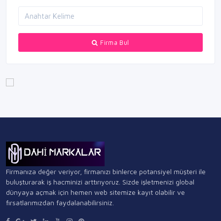
Firma Bul
Firmanıza değer veriyor, firmanızı binlerce potansiyel müşteri ile
buluşturarak iş hacminizi arttırıyoruz. Sizde işletmenizi global
dünyaya açmak için hemen web sitemize kayıt olabilir ve
fırsatlarımızdan faydalanabilirsiniz.